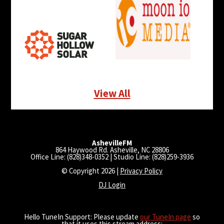
View All
AshevilleFM
864 Haywood Rd. Asheville, NC 28806
Office Line: (828)348-0352 | Studio Line: (828)259-3936
© Copyright 2026 |
Privacy Policy
DJ Login
Hello TuneIn Support: Please update
our TuneIn page
so
that it uses this stream address: