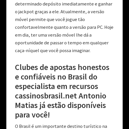
determinado depósito imediatamente e ganhar
o jackpot graças a ele. Atualmente, a versão
móvel permite que você jogue tão
confortavelmente quanto a versão para PC. Hoje
em dia, ter uma versão móvel lhe dá a
oportunidade de passar o tempo em qualquer
caça-níquel que você possa imaginar.
Clubes de apostas honestos
e confiáveis no Brasil do
especialista em recursos
cassinosbrasil.net Antonio
Matias já estão disponíveis
para você!
O Brasil é um importante destino turístico na