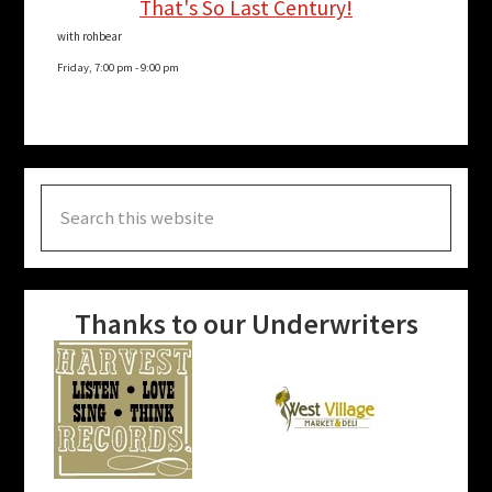
That's So Last Century!
with rohbear
Friday, 7:00 pm
-
9:00 pm
Search
this
website
Thanks to our Underwriters