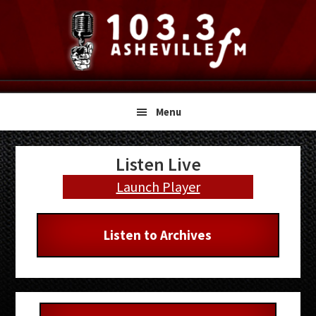
Skip
Skip
Skip
to
to
to
primary
main
primary
navigation
content
sidebar
Menu
Primary
Listen Live
Sidebar
Launch Player
Listen to Archives