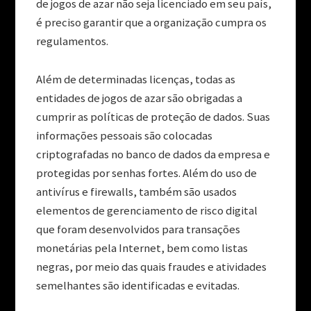
de jogos de azar não seja licenciado em seu país,
é preciso garantir que a organização cumpra os
regulamentos.
Além de determinadas licenças, todas as
entidades de jogos de azar são obrigadas a
cumprir as políticas de proteção de dados. Suas
informações pessoais são colocadas
criptografadas no banco de dados da empresa e
protegidas por senhas fortes. Além do uso de
antivírus e firewalls, também são usados
elementos de gerenciamento de risco digital
que foram desenvolvidos para transações
monetárias pela Internet, bem como listas
negras, por meio das quais fraudes e atividades
semelhantes são identificadas e evitadas.