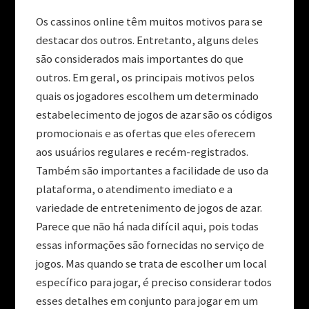
Os cassinos online têm muitos motivos para se
destacar dos outros. Entretanto, alguns deles
são considerados mais importantes do que
outros. Em geral, os principais motivos pelos
quais os jogadores escolhem um determinado
estabelecimento de jogos de azar são os códigos
promocionais e as ofertas que eles oferecem
aos usuários regulares e recém-registrados.
Também são importantes a facilidade de uso da
plataforma, o atendimento imediato e a
variedade de entretenimento de jogos de azar.
Parece que não há nada difícil aqui, pois todas
essas informações são fornecidas no serviço de
jogos. Mas quando se trata de escolher um local
específico para jogar, é preciso considerar todos
esses detalhes em conjunto para jogar em um