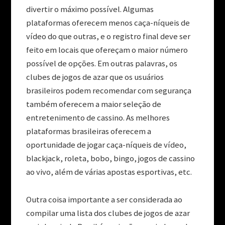
divertir o máximo possível. Algumas
plataformas oferecem menos caça-níqueis de
vídeo do que outras, e o registro final deve ser
feito em locais que ofereçam o maior número
possível de opções. Em outras palavras, os
clubes de jogos de azar que os usuários
brasileiros podem recomendar com segurança
também oferecem a maior seleção de
entretenimento de cassino. As melhores
plataformas brasileiras oferecem a
oportunidade de jogar caça-níqueis de vídeo,
blackjack, roleta, bobo, bingo, jogos de cassino
ao vivo, além de várias apostas esportivas, etc.
Outra coisa importante a ser considerada ao
compilar uma lista dos clubes de jogos de azar