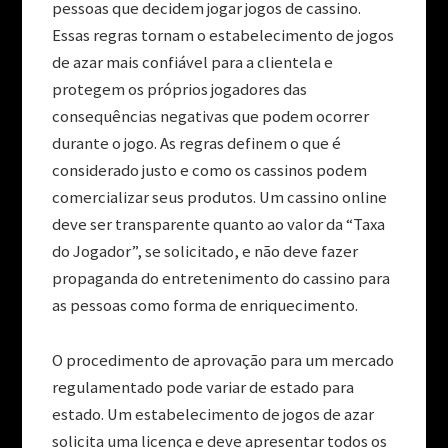
pessoas que decidem jogar jogos de cassino.
Essas regras tornam o estabelecimento de jogos
de azar mais confiável para a clientela e
protegem os próprios jogadores das
consequências negativas que podem ocorrer
durante o jogo. As regras definem o que é
considerado justo e como os cassinos podem
comercializar seus produtos. Um cassino online
deve ser transparente quanto ao valor da “Taxa
do Jogador”, se solicitado, e não deve fazer
propaganda do entretenimento do cassino para
as pessoas como forma de enriquecimento.
O procedimento de aprovação para um mercado
regulamentado pode variar de estado para
estado. Um estabelecimento de jogos de azar
solicita uma licença e deve apresentar todos os