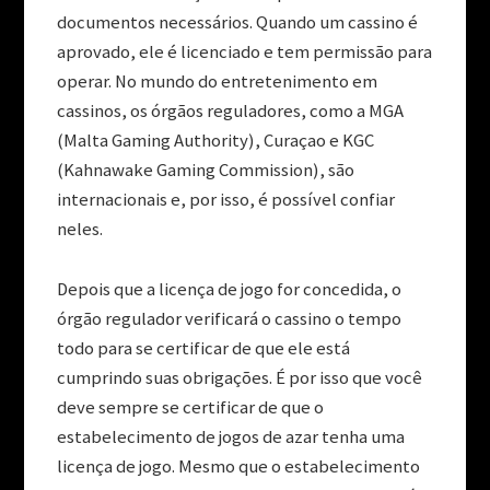
documentos necessários. Quando um cassino é
aprovado, ele é licenciado e tem permissão para
operar. No mundo do entretenimento em
cassinos, os órgãos reguladores, como a MGA
(Malta Gaming Authority), Curaçao e KGC
(Kahnawake Gaming Commission), são
internacionais e, por isso, é possível confiar
neles.
Depois que a licença de jogo for concedida, o
órgão regulador verificará o cassino o tempo
todo para se certificar de que ele está
cumprindo suas obrigações. É por isso que você
deve sempre se certificar de que o
estabelecimento de jogos de azar tenha uma
licença de jogo. Mesmo que o estabelecimento