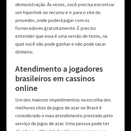
demonstração. Às vezes, você precisa encontrar
um hiperlink no recurso e ir para o site do
provedor, onde poderá jogar com os
fornecedores gratuitamente. É preciso
entender que essa é uma versão de teste, na
qual você não pode ganhar e não pode sacar
dinheiro.
Atendimento a jogadores
brasileiros em cassinos
online
Um dos maiores impedimentos na escolha dos
melhores sites de jogos de azar no Brasil é
considerado o mau atendimento prestado pelo
serviço de jogos de azar. Uma pessoa pode ter