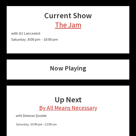
Current Show
The Jam
with DJ Lancealot
Saturday, 8:00 pm
-
10:00 pm
Now Playing
Up Next
By All Means Necessary
with Donovan Quixote
Saturday, 10:00 pm
-
12:00 am