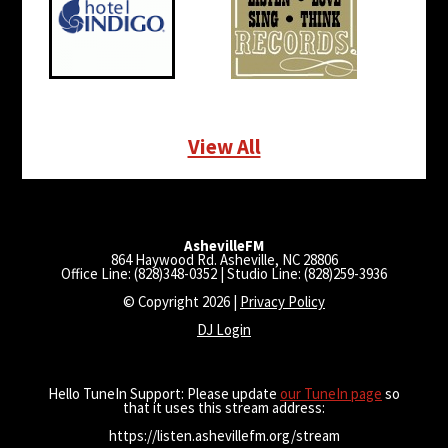
View All
AshevilleFM
864 Haywood Rd. Asheville, NC 28806
Office Line: (828)348-0352 | Studio Line: (828)259-3936
© Copyright 2026 |
Privacy Policy
DJ Login
Hello TuneIn Support: Please update
our TuneIn page
so
that it uses this stream address:
https://listen.ashevillefm.org/stream